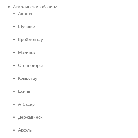
Акмолинская область:
Астана
Щучинск
Ерейментау
Макинск
Степногорск
Кокшетау
Есиль
Атбасар
Державинск
Акколь