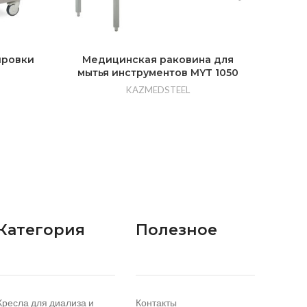
ировки
Медицинская раковина для
Рабо
мытья инструментов MYT 1050
KAZMEDSTEEL
Категория
Полезное
Кресла для диализа и
Контакты