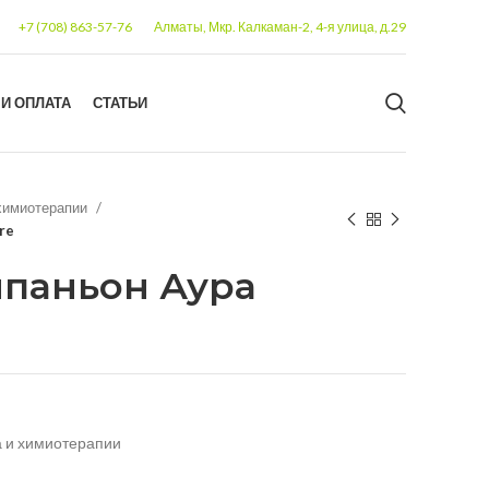
+7 (708) 863-57-76
Алматы, Мкр. Калкаман-2, 4-я улица, д.29
 И ОПЛАТА
СТАТЬИ
 химиотерапии
re
мпаньон Аура
а и химиотерапии