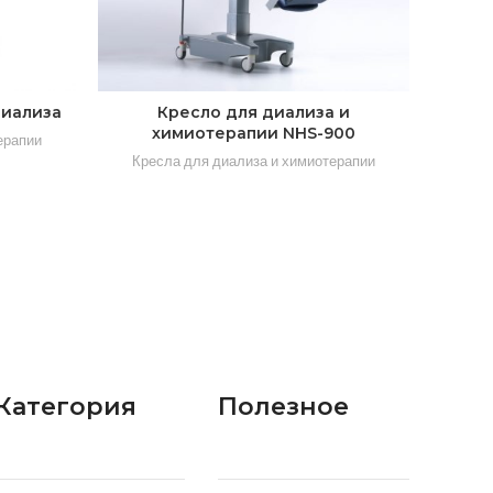
диализа
Кресло для диализа и
Кат
химиотерапии NHS-900
ерапии
Кресла для диализа и химиотерапии
Кре
Категория
Полезное