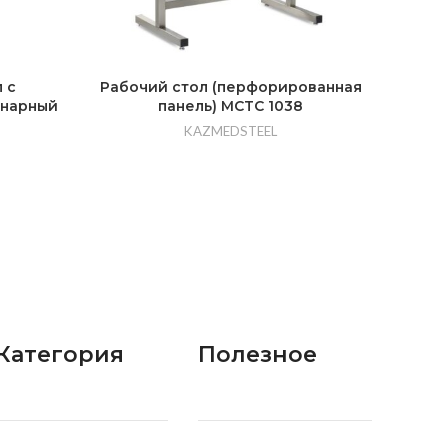
 с
Рабочий стол (перфорированная
Рако
инарный
панель) MCTC 1038
KAZMEDSTEEL
Категория
Полезное